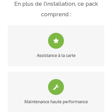
En plus de l’installation, ce pack
comprend :
Vous choisissez votre degré d’assistance
réparation.
Assistance à la carte
EN SAVOIR PLUS
Mise en conformité et vérifications périodiques
obligatoires.
Maintenance haute performance
EN SAVOIR PLUS